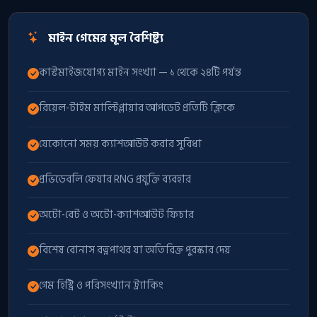
মাইন গেমের মূল বৈশিষ্ট্য
কাস্টমাইজযোগ্য মাইন সংখ্যা — ১ থেকে ২৪টি পর্যন্ত
রিয়েল-টাইম মাল্টিপ্লায়ার আপডেট প্রতিটি ক্লিকে
যেকোনো সময় ক্যাশআউট করার সুবিধা
প্রভিডেবলি ফেয়ার RNG প্রযুক্তি ব্যবহার
অটো-বেট ও অটো-ক্যাশআউট ফিচার
বিশেষ বোনাস রত্নপাথর যা অতিরিক্ত পুরস্কার দেয়
গেম হিস্ট্রি ও পরিসংখ্যান ট্র্যাকিং