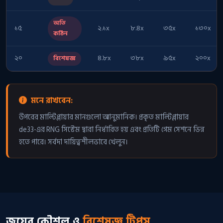
অতি
১৫
২.১x
৮.৪x
৩৫x
১৩০x
কঠিন
২০
৪.৮x
৩৮x
৯৫x
২০০x
বিশেষজ্ঞ
মনে রাখবেন:
উপরের মাল্টিপ্লায়ার মানগুলো আনুমানিক। প্রকৃত মাল্টিপ্লায়ার
de33-এর RNG সিস্টেম দ্বারা নির্ধারিত হয় এবং প্রতিটি গেম সেশনে ভিন্ন
হতে পারে। সর্বদা দায়িত্বশীলভাবে খেলুন।
জয়ের কৌশল ও
বিশেষজ্ঞ টিপস