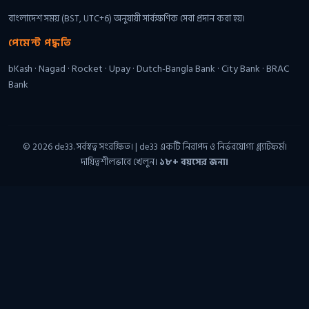
বাংলাদেশ সময় (BST, UTC+6) অনুযায়ী সার্বক্ষণিক সেবা প্রদান করা হয়।
পেমেন্ট পদ্ধতি
bKash · Nagad · Rocket · Upay · Dutch-Bangla Bank · City Bank · BRAC
Bank
© 2026 de33. সর্বস্বত্ব সংরক্ষিত। | de33 একটি নিরাপদ ও নির্ভরযোগ্য প্ল্যাটফর্ম।
দায়িত্বশীলভাবে খেলুন।
১৮+ বয়সের জন্য।