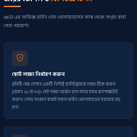
de33-এর অভিজ্ঞ মাইন গেম খেলোয়াড়দের কাছ থেকে সংগ্রহ করা
সেরা পরামর্শ।
ছোট লক্ষ্য নির্ধারণ করুন
প্রতিটি গেম সেশনে একটি নির্দিষ্ট মাল্টিপ্লায়ার লক্ষ্য ঠিক করুন
(যেমন ২x বা ৩x)। সেই লক্ষ্য অর্জন হলে সাথে সাথে ক্যাশআউট
করুন। লোভ সংবরণ করাই সফল মাইন খেলোয়াড়ের সবচেয়ে বড়
গুণ।