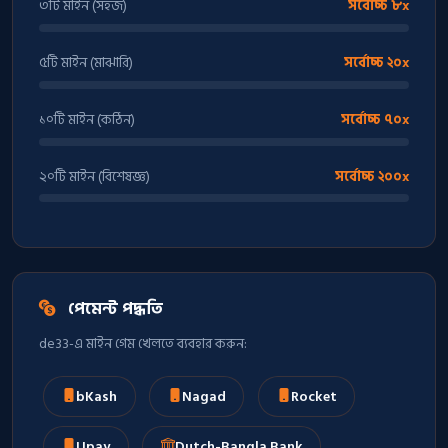
৩টি মাইন (সহজ)
সর্বোচ্চ ৮x
৫টি মাইন (মাঝারি)
সর্বোচ্চ ২০x
১০টি মাইন (কঠিন)
সর্বোচ্চ ৭০x
২০টি মাইন (বিশেষজ্ঞ)
সর্বোচ্চ ২০০x
পেমেন্ট পদ্ধতি
de33-এ মাইন গেম খেলতে ব্যবহার করুন:
bKash
Nagad
Rocket
Upay
Dutch-Bangla Bank