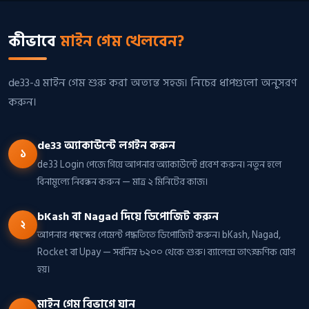
কীভাবে
মাইন গেম খেলবেন?
de33-এ মাইন গেম শুরু করা অত্যন্ত সহজ। নিচের ধাপগুলো অনুসরণ
করুন।
de33 অ্যাকাউন্টে লগইন করুন
১
de33 Login পেজে গিয়ে আপনার অ্যাকাউন্টে প্রবেশ করুন। নতুন হলে
বিনামূল্যে নিবন্ধন করুন — মাত্র ২ মিনিটের কাজ।
bKash বা Nagad দিয়ে ডিপোজিট করুন
২
আপনার পছন্দের পেমেন্ট পদ্ধতিতে ডিপোজিট করুন। bKash, Nagad,
Rocket বা Upay — সর্বনিম্ন ৳২০০ থেকে শুরু। ব্যালেন্স তাৎক্ষণিক যোগ
হয়।
মাইন গেম বিভাগে যান