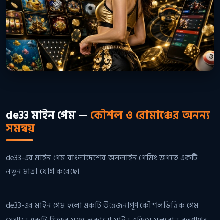
de33 মাইন গেম —
কৌশল ও রোমাঞ্চের অনন্য
সমন্বয়
de33-এর মাইন গেম বাংলাদেশের অনলাইন গেমিং জগতে একটি
নতুন মাত্রা যোগ করেছে।
de33-এর মাইন গেম হলো একটি উত্তেজনাপূর্ণ কৌশলভিত্তিক গেম
যেখানে একটি গ্রিডের মধ্যে লুকানো মাইন এড়িয়ে মূল্যবান রত্নপাথর