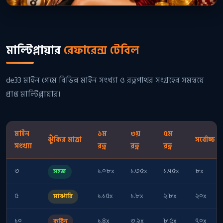
মাল্টিপ্লায়ার
রেফারেন্স টেবিল
de33 মাইন গেমে বিভিন্ন মাইন সংখ্যা ও রত্নপাথর সংগ্রহের সমন্বয়ে
প্রাপ্ত মাল্টিপ্লায়ার।
মাইন
১ম
৩য়
৫ম
ঝুঁকির মাত্রা
সর্বোচ্চ
সংখ্যা
রত্ন
রত্ন
রত্ন
৩
১.০৮x
১.৩৫x
১.৭৫x
৮x
সহজ
৫
১.১৫x
১.৮x
২.৮x
২০x
মাঝারি
১০
১.৪x
৩.২x
৮.৫x
৭০x
কঠিন