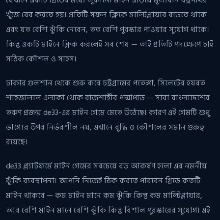
খুঁজে বের করতে হয়। প্রতিটি সফল ক্লিকে মাল্টিপ্লায়ার বাড়তে থাকে
এবং যত বেশি ঝুঁকি নেবেন, তত বেশি পুরস্কার পাওয়ার সুযোগ থাকে।
কিন্তু একটি মাইনে ক্লিক করলেই সব শেষ — তাই প্রতিটি পদক্ষেপে চাই
সঠিক কৌশল ও সাহস।
ঢাকার গুলশান থেকে শুরু করে চট্টগ্রামের পতেঙ্গা, সিলেটের হযরত
শাহজালাল এলাকা থেকে রাজশাহীর পদ্মাপাড় — সারা বাংলাদেশের
তরুণ প্রজন্ম de33-এর মাইন গেমে মেতে উঠেছে। কারণ এই গেমটি শুধু
ভাগ্যের উপর নির্ভরশীল নয়, এখানে বুদ্ধি ও কৌশলের সমান গুরুত্ব
রয়েছে।
de33 প্ল্যাটফর্মে মাইন গেমের সবচেয়ে বড় আকর্ষণ হলো এর নমনীয়
ঝুঁকি ব্যবস্থাপনা। আপনি নিজেই ঠিক করতে পারবেন গ্রিডে কতটি
মাইন থাকবে — কম মাইন মানে কম ঝুঁকি কিন্তু কম মাল্টিপ্লায়ার,
আর বেশি মাইন মানে বেশি ঝুঁকি কিন্তু বিশাল পুরস্কারের সুযোগ। এই