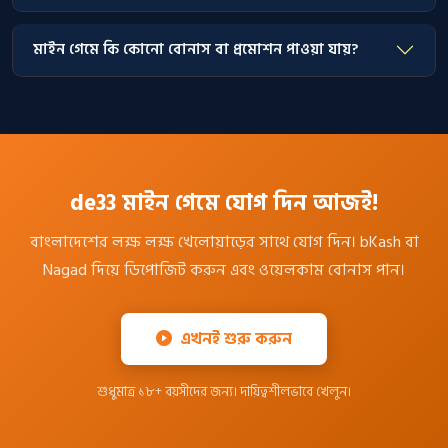
মাইন গেমে কি কোনো বোনাস বা প্রমোশন পাওয়া যায়?
de33 মাইন গেমে যোগ দিন আজই!
বাংলাদেশের লক্ষ লক্ষ খেলোয়াড়ের সাথে যোগ দিন। bKash বা
Nagad দিয়ে ডিপোজিট করুন এবং ওয়েলকাম বোনাস পান।
এখনই শুরু করুন
শুধুমাত্র ১৮+ বয়সীদের জন্য। দায়িত্বশীলভাবে খেলুন।