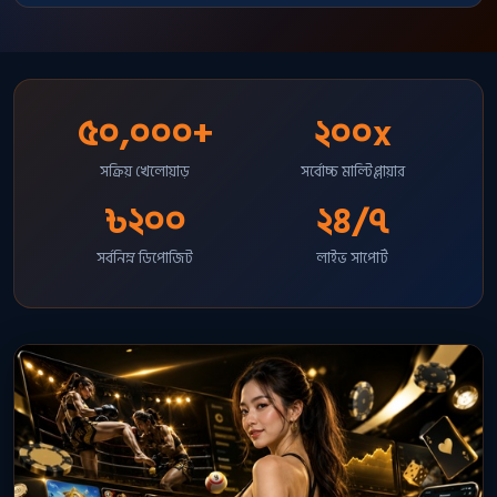
৫০,০০০+
২০০x
সক্রিয় খেলোয়াড়
সর্বোচ্চ মাল্টিপ্লায়ার
৳২০০
২৪/৭
সর্বনিম্ন ডিপোজিট
লাইভ সাপোর্ট