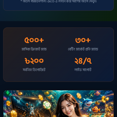
* অডস পরিবর্তনশীল। de33-এ লগইন করে সর্বশেষ অডস দেখুন।
৫০০+
৩০+
মাসিক ক্রিকেট ম্যাচ
বেটিং মার্কেট প্রতি ম্যাচে
৳২০০
২৪/৭
সর্বনিম্ন ডিপোজিট
লাইভ সাপোর্ট