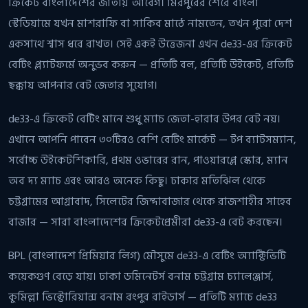
ক্রিকেট বাংলাদেশের জাতীয় আবেগ। মিরপুরের শেরে বাংলা
স্টেডিয়ামে যখন মাশরাফি বা সাকিব মাঠে নামতেন, তখন পুরো দেশ
একসাথে শ্বাস ধরে রাখত। সেই একই উত্তেজনা এখন de33-এর ক্রিকেট
বেটিং প্ল্যাটফর্মে অনুভব করুন — প্রতিটি বল, প্রতিটি উইকেট, প্রতিটি
ছক্কায় আপনার বেট জেতার সুযোগ।
de33-এ ক্রিকেট বেটিং মানে শুধু ম্যাচ জেতা-হারার উপর বেট নয়।
এখানে আপনি পাবেন ৩০টিরও বেশি বেটিং মার্কেট — টপ ব্যাটসম্যান,
সর্বোচ্চ উইকেটশিকারি, প্রথম ওভারের রান, পাওয়ারপ্লে স্কোর, ম্যান
অব দ্য ম্যাচ এবং আরও অনেক কিছু। ঢাকার মতিঝিল থেকে
চট্টগ্রামের আগ্রাবাদ, সিলেটের জিন্দাবাজার থেকে রাজশাহীর সাহেব
বাজার — সারা বাংলাদেশের ক্রিকেটপ্রেমীরা de33-এ বেট করছেন।
BPL (বাংলাদেশ প্রিমিয়ার লিগ) মৌসুমে de33-এ বেটিং অ্যাক্টিভিটি
কয়েকগুণ বেড়ে যায়। ঢাকা ডমিনেটর্স বনাম চট্টগ্রাম চ্যালেঞ্জার্স,
কুমিল্লা ভিক্টোরিয়ান্স বনাম রংপুর রাইডার্স — প্রতিটি ম্যাচে de33