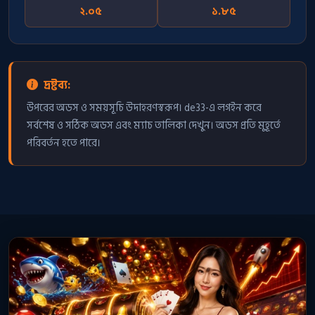
২.০৫
১.৮৫
দ্রষ্টব্য:
উপরের অডস ও সময়সূচি উদাহরণস্বরূপ। de33-এ লগইন করে
সর্বশেষ ও সঠিক অডস এবং ম্যাচ তালিকা দেখুন। অডস প্রতি মুহূর্তে
পরিবর্তন হতে পারে।