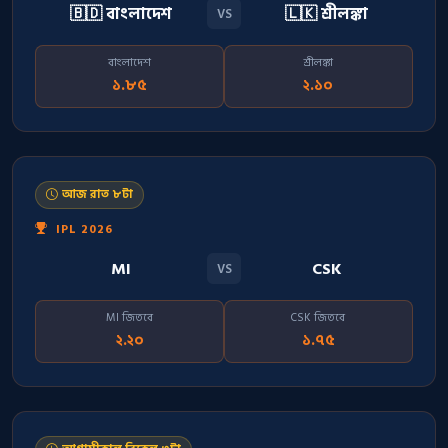
🇧🇩 বাংলাদেশ
🇱🇰 শ্রীলঙ্কা
VS
বাংলাদেশ
শ্রীলঙ্কা
১.৮৫
২.১০
আজ রাত ৮টা
IPL 2026
MI
CSK
VS
MI জিতবে
CSK জিতবে
২.২০
১.৭৫