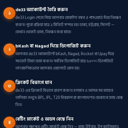
de33 অ্যাকাউন্ট তৈরি করুন
১
de33 Login পেজে গিয়ে আপনার মোবাইল নম্বর ও পাসওয়ার্ড দিয়ে নিবন্ধন
করুন। পুরো প্রক্রিয়া মাত্র ২ মিনিটে সম্পন্ন হয়। ঢাকা, চট্টগ্রাম, সিলেট —
যেখান থেকেই হোক, নিবন্ধন করা যাবে।
bKash বা Nagad দিয়ে ডিপোজিট করুন
২
আপনার de33 অ্যাকাউন্টে bKash, Nagad, Rocket বা Upay দিয়ে
সহজেই টাকা জমা করুন। সর্বনিম্ন ডিপোজিট মাত্র ৳২০০। ডিপোজিট
তাৎক্ষণিকভাবে আপনার ওয়ালেটে যোগ হয়।
ক্রিকেট বিভাগে যান
৩
de33-এর ক্রিকেট বিভাগে প্রবেশ করুন। চলমান ও আসন্ন সব ম্যাচের
তালিকা দেখুন। BPL, IPL, T20 বিশ্বকাপ বা বাংলাদেশের যেকোনো ম্যাচ বেছে
নিন।
বেটিং মার্কেট ও অডস বেছে নিন
৪
আপনার পছন্দের বেটিং মার্কেট বেছে নিন — ম্যাচ উইনার, টপ ব্যাটসম্যান,