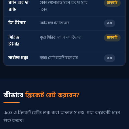
ম্যান অব দ্য
কোন খেলোয়াড় ম্যান অব দ্য ম্যাচ
মাঝারি
ম্যাচ
হবেন
টস উইনার
কোন দল টস জিতবে
কম
সিরিজ
পুরো সিরিজ কোন দল জিতবে
মাঝারি
উইনার
সর্বোচ্চ ছক্কা
ম্যাচে মোট কতটি ছক্কা হবে
কম
কীভাবে
ক্রিকেট বেট করবেন?
de33-এ ক্রিকেট বেটিং শুরু করা অত্যন্ত স হজ। মাত্র কয়েকটি ধাপে
শুরু করুন।