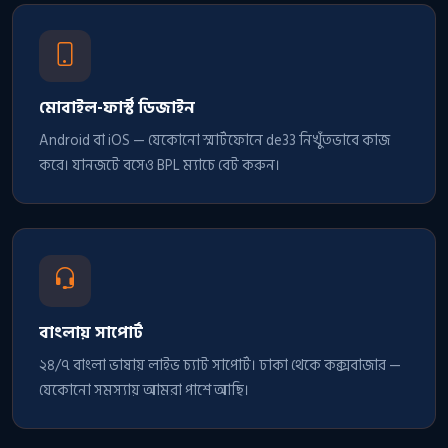
মোবাইল-ফার্স্ট ডিজাইন
Android বা iOS — যেকোনো স্মার্টফোনে de33 নিখুঁতভাবে কাজ
করে। যানজটে বসেও BPL ম্যাচে বেট করুন।
বাংলায় সাপোর্ট
২৪/৭ বাংলা ভাষায় লাইভ চ্যাট সাপোর্ট। ঢাকা থেকে কক্সবাজার —
যেকোনো সমস্যায় আমরা পাশে আছি।