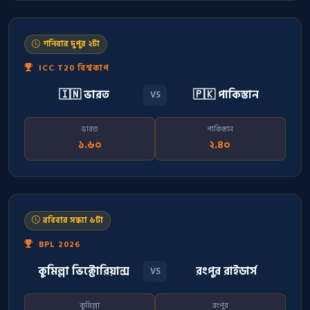
শনিবার দুপুর ২টা
ICC T20 বিশ্বকাপ
🇮🇳 ভারত
🇵🇰 পাকিস্তান
VS
ভারত
পাকিস্তান
১.৬০
২.৪০
রবিবার সন্ধ্যা ৬টা
BPL 2026
কুমিল্লা ভিক্টোরিয়ান্স
রংপুর রাইডার্স
VS
কুমিল্লা
রংপুর