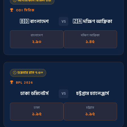
আগামীকাল বিকেল ৩টা
ODI সিরিজ
🇧🇩 বাংলাদেশ
🇿🇦 দক্ষিণ আফ্রিকা
VS
বাংলাদেশ
দক্ষিণ আফ্রিকা
২.৯০
১.৪৫
শুক্রবার রাত ৭:৩০
BPL 2026
ঢাকা ডমিনেটর্স
চট্টগ্রাম চ্যালেঞ্জার্স
VS
ঢাকা
চট্টগ্রাম
১.৯৫
১.৯৫