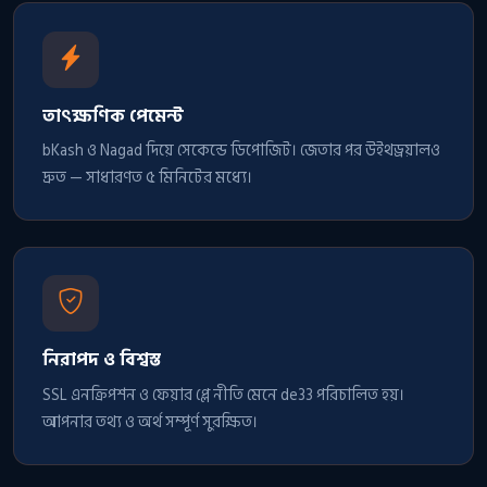
তাৎক্ষণিক পেমেন্ট
bKash ও Nagad দিয়ে সেকেন্ডে ডিপোজিট। জেতার পর উইথড্রয়ালও
দ্রুত — সাধারণত ৫ মিনিটের মধ্যে।
নিরাপদ ও বিশ্বস্ত
SSL এনক্রিপশন ও ফেয়ার প্লে নীতি মেনে de33 পরিচালিত হয়।
আপনার তথ্য ও অর্থ সম্পূর্ণ সুরক্ষিত।