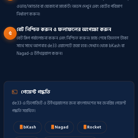
ওভার/আন্ডার বা যেকোনো মার্কেট। অডস দেখুন এবং বেটের পরিমাণ
নির্ধারণ করুন।
বেট নিশ্চিত করুন ও ফলাফলের অপেক্ষা করুন
৫
বেট স্লিপ পর্যালোচনা করুন এবং নিশ্চিত করুন। ম্যাচ শেষে জিতলে টাকা
সাথে সাথে আপনার de33 ওয়ালেটে জমা হবে। সেখান থেকে bKash বা
Nagad-এ উইথড্রয়াল করুন।
পেমেন্ট পদ্ধতি
de33-এ ডিপোজিট ও উইথড্রয়ালের জন্য বাংলাদেশের সব জনপ্রিয় পেমেন্ট
পদ্ধতি সমর্থিত।
bKash
Nagad
Rocket