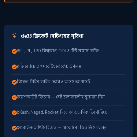
de33 ক্রিকেট বেটিংয়ের সুবিধা
BPL, IPL, T20 বিশ্বকাপ, ODI ও টেস্ট ম্যাচে বেটিং
প্রতি ম্যাচে ৩০+ বেটিং মার্কেট উপলব্ধ
রিয়েল-টাইম লাইভ স্কোর ও অডস আপডেট
ক্যাশআউট ফিচার — বেট চলাকালীন মুনাফা নিন
bKash, Nagad, Rocket দিয়ে তাৎক্ষণিক ডিপোজিট
মোবাইল-অপ্টিমাইজড — যেকোনো ডিভাইসে খেলুন