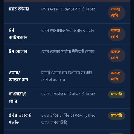
ম্যাচ উইনার
কোন দল ম্যাচ জিতবে তার উপর বেট
অত্যন্ত
বেশি
টপ
কোন খেলোয়াড় সর্বোচ্চ রান করবেন
অত্যন্ত
ব্যাটসম্যান
বেশি
টপ বোলার
কোন বোলার সর্বোচ্চ উইকেট নেবেন
অত্যন্ত
বেশি
ওভার/
নির্দিষ্ট ওভারে রান নির্ধারিত সংখ্যার
অত্যন্ত
আন্ডার রান
বেশি বা কম হবে
বেশি
পাওয়ারপ্লে
প্রথম ৬ ওভারে মোট রানের উপর বেট
মাঝারি
স্কোর
প্রথম উইকেট
প্রথম উইকেট কীভাবে পড়বে (বোল্ড,
মাঝারি
পদ্ধতি
ক্যাচ, রানআউট)