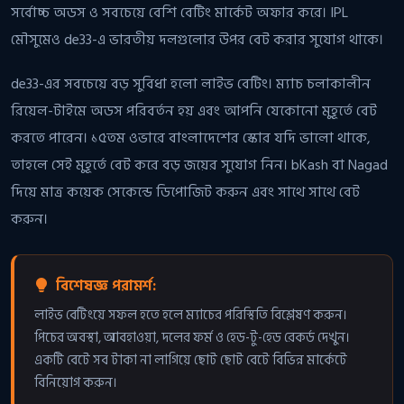
সর্বোচ্চ অডস ও সবচেয়ে বেশি বেটিং মার্কেট অফার করে। IPL
মৌসুমেও de33-এ ভারতীয় দলগুলোর উপর বেট করার সুযোগ থাকে।
de33-এর সবচেয়ে বড় সুবিধা হলো লাইভ বেটিং। ম্যাচ চলাকালীন
রিয়েল-টাইমে অডস পরিবর্তন হয় এবং আপনি যেকোনো মুহূর্তে বেট
করতে পারেন। ১৫তম ওভারে বাংলাদেশের স্কোর যদি ভালো থাকে,
তাহলে সেই মুহূর্তে বেট করে বড় জয়ের সুযোগ নিন। bKash বা Nagad
দিয়ে মাত্র কয়েক সেকেন্ডে ডিপোজিট করুন এবং সাথে সাথে বেট
করুন।
বিশেষজ্ঞ পরামর্শ:
লাইভ বেটিংয়ে সফল হতে হলে ম্যাচের পরিস্থিতি বিশ্লেষণ করুন।
পিচের অবস্থা, আবহাওয়া, দলের ফর্ম ও হেড-টু-হেড রেকর্ড দেখুন।
একটি বেটে সব টাকা না লাগিয়ে ছোট ছোট বেটে বিভিন্ন মার্কেটে
বিনিয়োগ করুন।