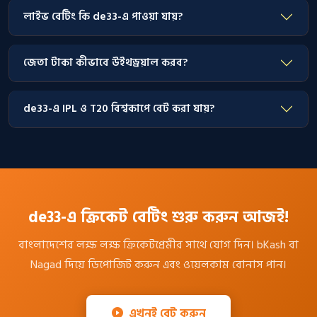
লাইভ বেটিং কি de33-এ পাওয়া যায়?
জেতা টাকা কীভাবে উইথড্রয়াল করব?
de33-এ IPL ও T20 বিশ্বকাপে বেট করা যায়?
de33-এ ক্রিকেট বেটিং শুরু করুন আজই!
বাংলাদেশের লক্ষ লক্ষ ক্রিকেটপ্রেমীর সাথে যোগ দিন। bKash বা
Nagad দিয়ে ডিপোজিট করুন এবং ওয়েলকাম বোনাস পান।
এখনই বেট করুন